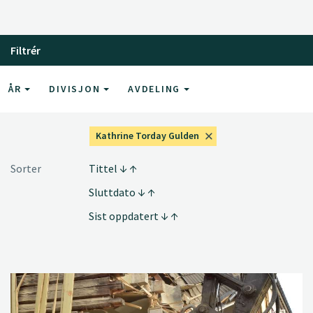
Filtrér
ÅR
DIVISJON
AVDELING
Kathrine Torday Gulden
Sorter
Tittel
Sluttdato
Sist oppdatert