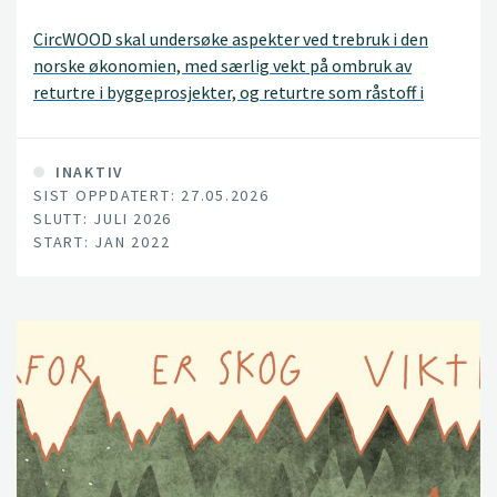
CircWOOD skal undersøke aspekter ved trebruk i den
norske økonomien, med særlig vekt på ombruk av
returtre i byggeprosjekter, og returtre som råstoff i
dagens treindustri.
INAKTIV
SIST OPPDATERT: 27.05.2026
SLUTT: JULI 2026
START: JAN 2022