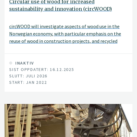
Circular use of wood for increased
sustainability and innovation (circWOOD)
circWOOD will investigate aspects of wood use in the
Norwegian economy, with particular emphasis on the
reuse of wood in construction projects, and recycled
wood as raw material in today's wood industry.
INAKTIV
SIST OPPDATERT: 16.12.2025
SLUTT: JULI 2026
START: JAN 2022