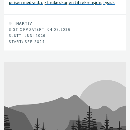
peisen med ved, og bruke skogen til rekreasjon, fysisk
aktivitet og naturopplevelser. Her kommer vi tett på
flere av våre rikeste økosystemer - hjemmet til rundt 60
prosent av Norges arter.
INAKTIV
SIST OPPDATERT: 04.07.2026
SLUTT: JUNI 2026
START: SEP 2024