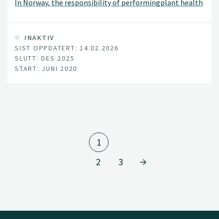
In Norway, the responsibility of performingplant health
inspections on imported plants has gradually shifted to
importersof plants who are currently responsible for
internal pest control and mustbe registered with the
INAKTIV
SIST OPPDATERT: 14.02.2026
Norwegian Food Safety Authority.
SLUTT: DES 2025
START: JUNI 2020
1
2
3