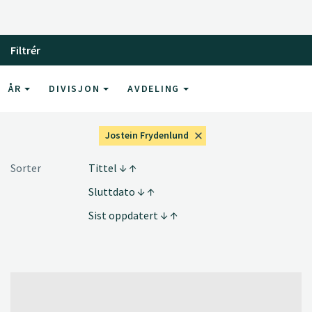
Filtrér
ÅR
DIVISJON
AVDELING
Jostein Frydenlund
Sorter
Tittel
Sluttdato
Sist oppdatert