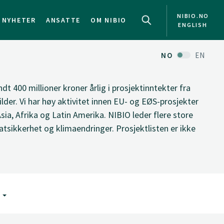
NIBIO.NO
NYHETER
ANSATTE
OM NIBIO
ENGLISH
NO
EN
ndt 400 millioner kroner årlig i prosjektinntekter fra
ilder. Vi har høy aktivitet innen EU- og EØS-prosjekter
Asia, Afrika og Latin Amerika. NIBIO leder flere store
tsikkerhet og klimaendringer. Prosjektlisten er ikke
G