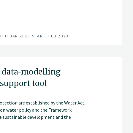
UTT: JAN 2025
START: FEB 2020
 data-modelling
 support tool
rotection are established by the Water Act,
 on water policy and the Framework
ure sustainable development and the
, amount and regime of surface and
 possible. The aim of both directives is