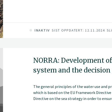
INAKTIV
SIST OPPDATERT: 12.11.2024
SL
NORRA: Development of
system and the decision
The general principles of the water use and p
which is based on the EU Framework Directive
Directive on the sea strategy in order to ens
natural status of water, and keep the quality
groundwater as unviolated by human activity as