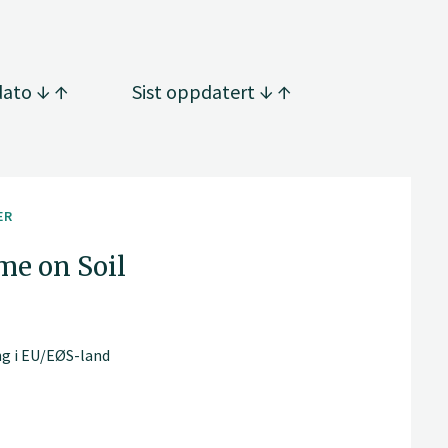
dato
Sist oppdatert
ER
me on Soil
ng i EU/EØS-land