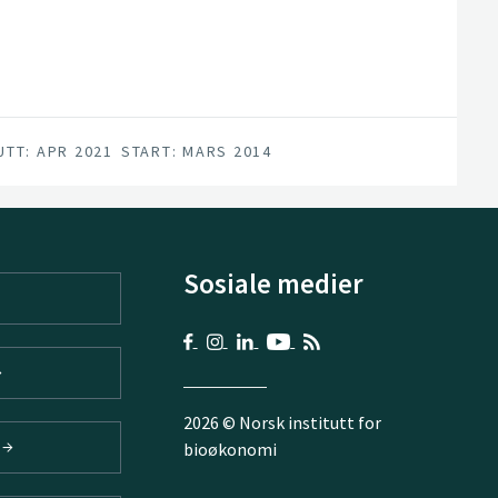
land bodies of surface water and coastal
1.
UTT: APR 2021
START: MARS 2014
Sosiale medier
2026 © Norsk institutt for
V
bioøkonomi