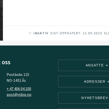
to ensure or acquire a good water status of in
waters by 2015 and for the sea by the year 202
INAKTIV
SIST OPPDATERT: 21.09.2020
SL
 oss
ANSATTE
Postboks 115
NO-1431 Ås
ADRESSER
+ 47 406 04 100
post@nibio.no
NYHETSBRE