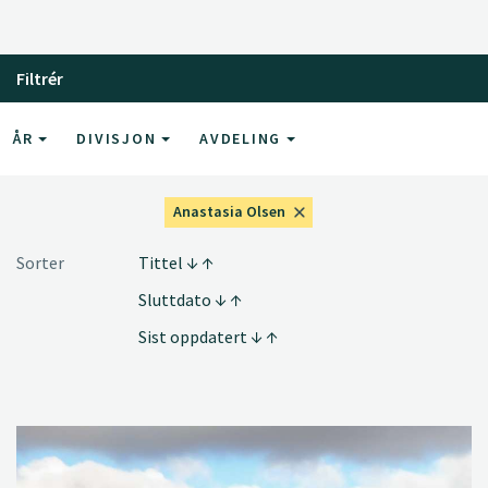
Filtrér
ÅR
DIVISJON
AVDELING
Anastasia Olsen
Sorter
Tittel
Sluttdato
Sist oppdatert