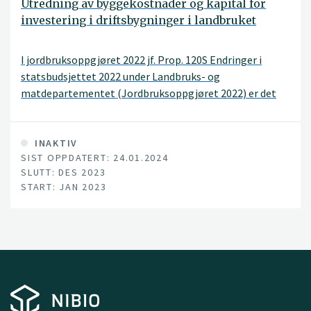
Utredning av byggekostnader og kapital for
investering i driftsbygninger i landbruket
I jordbruksoppgjøret 2022 jf. Prop. 120S Endringer i
statsbudsjettet 2022 under Landbruks- og
matdepartementet (Jordbruksoppgjøret 2022) er det
avsatt midler til en utredning som skal se på om det er
geografiske variasjoner i byggekostnader ved bygging av
landbruksbygg, samt samspillet mellom privat og
INAKTIV
SIST OPPDATERT: 24.01.2024
offentlig investeringskapital i forbindelse med
SLUTT: DES 2023
investeringene som foretas i jordbruket.
START: JAN 2023