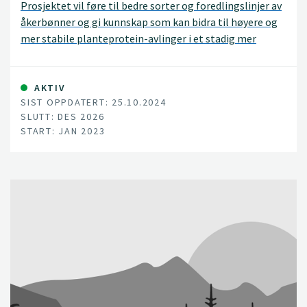
Prosjektet vil føre til bedre sorter og foredlingslinjer av
åkerbønner og gi kunnskap som kan bidra til høyere og
mer stabile planteprotein-avlinger i et stadig mer
utfordrende klima. NIBIO skal starte utviklingen av
varslingstjenester for sjokoladeflekk der målet er å
kunne hjelpe produsenter til mer effektiv
AKTIV
SIST OPPDATERT: 25.10.2024
sjukdomsbekjempelse.
SLUTT: DES 2026
START: JAN 2023