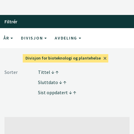
Filtrér
ÅR
DIVISJON
AVDELING
Divisjon for bioteknologi og plantehelse
Sorter
Tittel
Sluttdato
Sist oppdatert