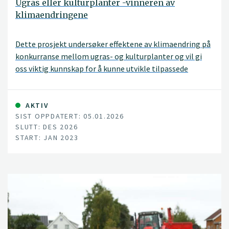
Ugras eller kulturplanter -vinneren av
klimaendringene
Dette prosjekt undersøker effektene av klimaendring på
konkurranse mellom ugras- og kulturplanter og vil gi
oss viktig kunnskap for å kunne utvikle tilpassede
strategier i møte med et klima i endring.
AKTIV
SIST OPPDATERT: 05.01.2026
SLUTT: DES 2026
START: JAN 2023