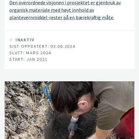
Den overordnede visjonen i prosjektet er gjenbruk av
organisk materiale med høyt innhold av
plantevernmiddel-rester på en bærekraftig måte.
Omdanning av plantevernmiddel-rester i planteavfall
under kompostering og under anaerob utråtning
(biogassprosesser), samt optimalisering av
INAKTIV
SIST OPPDATERT: 03.06.2024
behandlingsforhold for å stimulere til omdanning av de
SLUTT: MARS 2024
mest tungt nedbrytbare plantevernmidlene, er
START: JAN 2021
hovedmålet i prosjektet.