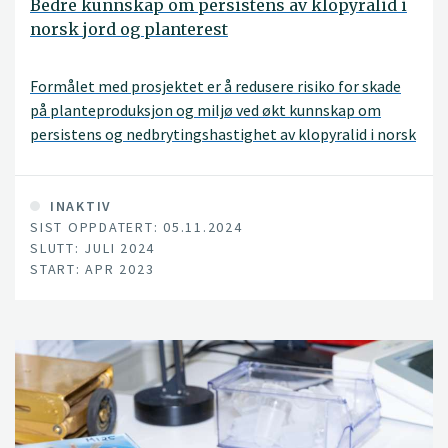
Bedre kunnskap om persistens av klopyralid i
norsk jord og planterest
Formålet med prosjektet er å redusere risiko for skade
på planteproduksjon og miljø ved økt kunnskap om
persistens og nedbrytingshastighet av klopyralid i norsk
jord og planterest.
INAKTIV
SIST OPPDATERT: 05.11.2024
SLUTT: JULI 2024
START: APR 2023