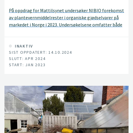
På oppdrag for Mattilsynet undersøker NIBIO forekomst
av plantevernmiddelrester i organiske gjødselvarer på
markedet i Norge i 2023. Undersøkelsene omfatter både
norskproduserte og importerte vareslag og omfatter
prøver av organisk gjødsel, organisk-mineralsk gjødsel,
organiske jordforbedringsmidler og dyrkingsmedier,
INAKTIV
SIST OPPDATERT: 14.10.2024
inkludert kompostjord.
SLUTT: APR 2024
START: JAN 2023