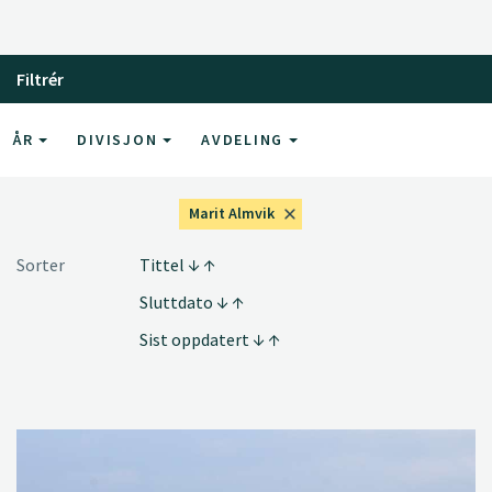
Filtrér
ÅR
DIVISJON
AVDELING
Marit Almvik
Sorter
Tittel
Sluttdato
Sist oppdatert