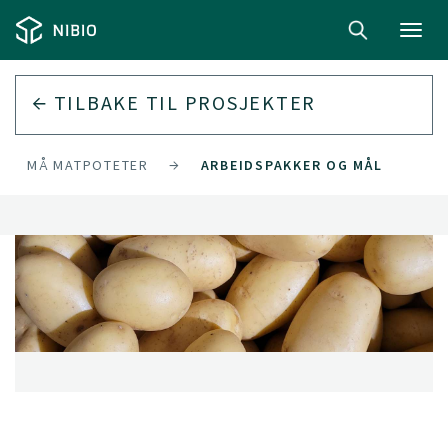
Toggl
navig
TILBAKE TIL
PROSJEKTER
AV SMÅ MATPOTETER
ARBEIDSPAKKER OG MÅL