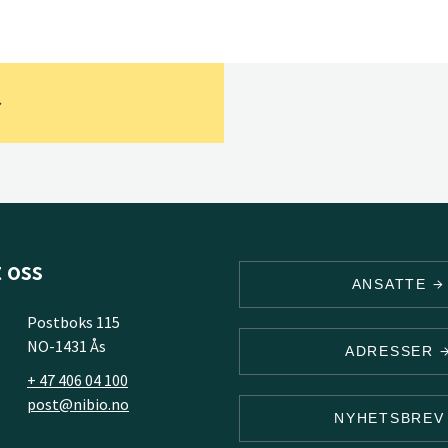
 oss
ANSATTE
Postboks 115
NO-1431 Ås
ADRESSER
+ 47 406 04 100
post@nibio.no
NYHETSBRE