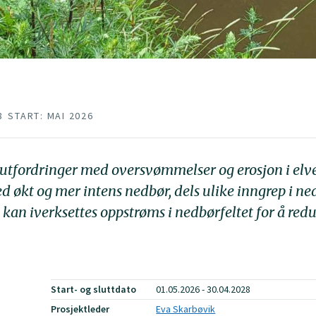
8
START: MAI 2026
 utfordringer med oversvømmelser og erosjon i elv
økt og mer intens nedbør, dels ulike inngrep i nedb
om kan iverksettes oppstrøms i nedbørfeltet for å r
Start- og sluttdato
01.05.2026 - 30.04.2028
Prosjektleder
Eva Skarbøvik