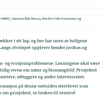
om NIBIO, Vannområde Morsa, Nordre Follo Kommune og
bekker i ett løp, og her har noen av boligene
Langs elveløpet opplever bønder jordras og
lom- og erosjonsproblemene. Løsningene skal være
tidig verne om natur og biomangfold. Prosjektet
nneiere, utbyggere og andre interessenter.
informasjon på denne nettsiden etterhvert som
rk om prosjektet, se lenken til venstre!