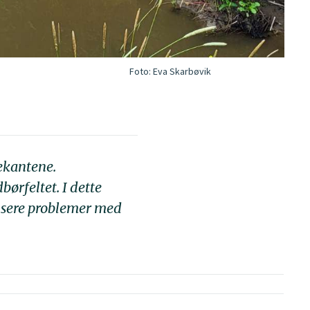
Foto:
Eva Skarbøvik
ekantene.
ørfeltet. I dette
edusere problemer med