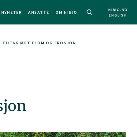
NIBIO.NO
NYHETER
ANSATTE
OM NIBIO
ENGLISH
: TILTAK MOT FLOM OG EROSJON
sjon