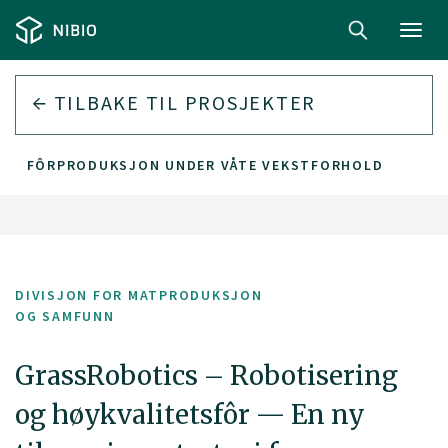
Toggl
navig
TILBAKE TIL PROSJEKTER
 FOR FÔRPRODUKSJON UNDER VÅTE VEKSTFORHOLD
DIVISJON FOR MATPRODUKSJON
OG SAMFUNN
GrassRobotics – Robotisering
og høykvalitetsfôr — En ny