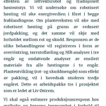
effekten av lettvektsrobot og tradisjonelt
høsteutstyr. Vi vil undersøke om robotisert
høsting vil øke energiverdien i fôret i begge
frøblandingene. Om planteveksten vil øke med
robotisert høsting på grunn av redusert
jordpakking, og det samme vil skje med
forholdet mellom rot og skudd. Responsen av de
ulike behandlingene vil registreres i form av
overvintring, tørrstoffavling og NIR-analyser i tre
engår og omfattende analyser av ensilert
materiale fra alle høstingene i to engår.
Planteutvikling (rot- og skuddmengde) som effekt
av pakking, vil i hovedsak studeres tredje
engåret. Dette er arbeidspakke tre i prosjektet
som er ledet at Liv Østrem.
Vi skal også estimere produksjonsrespons hos
melkeku og beregne lønnsomhet i forhold til