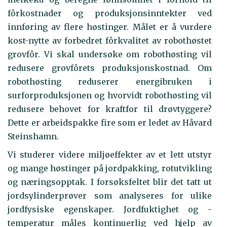
fôrkostnader og produksjonsinntekter ved
innføring av flere høstinger. Målet er å vurdere
kost-nytte av forbedret fôrkvalitet av robothøstet
grovfôr. Vi skal undersøke om robothøsting vil
redusere grovfôrets produksjonskostnad. Om
robothøsting reduserer energibruken i
surforproduksjonen og hvorvidt robothøsting vil
redusere behovet for kraftfor til drøvtyggere?
Dette er arbeidspakke fire som er ledet av Håvard
Steinshamn.
Vi studerer videre miljøeffekter av et lett utstyr
og mange høstinger på jordpakking, rotutvikling
og næringsopptak. I forsøksfeltet blir det tatt ut
jordsylinderprøver som analyseres for ulike
jordfysiske egenskaper. Jordfuktighet og -
temperatur måles kontinuerlig ved hjelp av