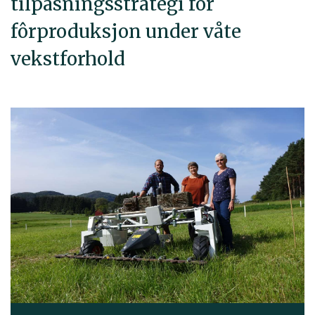
tilpasningsstrategi for
fôrproduksjon under våte
vekstforhold