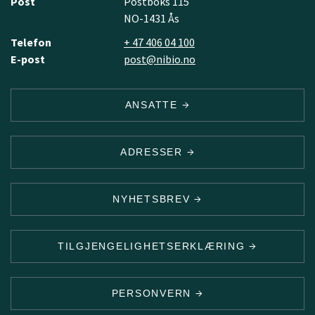
Post
Postboks 115
NO-1431 Ås
Telefon
+ 47 406 04 100
E-post
post@nibio.no
ANSATTE
ADRESSER
NYHETSBREV
TILGJENGELIGHETSERKLÆRING
PERSONVERN