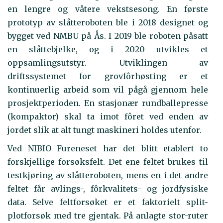
en lengre og våtere vekstsesong. En første
prototyp av slåtteroboten ble i 2018 designet og
bygget ved NMBU på Ås. I 2019 ble roboten påsatt
en slåttebjelke, og i 2020 utvikles et
oppsamlingsutstyr. Utviklingen av
driftssystemet for grovfôrhøsting er et
kontinuerlig arbeid som vil pågå gjennom hele
prosjektperioden. En stasjonær rundballepresse
(kompaktor) skal ta imot fôret ved enden av
jordet slik at alt tungt maskineri holdes utenfor.
Ved NIBIO Fureneset har det blitt etablert to
forskjellige forsøksfelt. Det ene feltet brukes til
testkjøring av slåtteroboten, mens en i det andre
feltet får avlings-, fôrkvalitets- og jordfysiske
data. Selve feltforsøket er et faktorielt split-
plotforsøk med tre gjentak. På anlagte stor-ruter