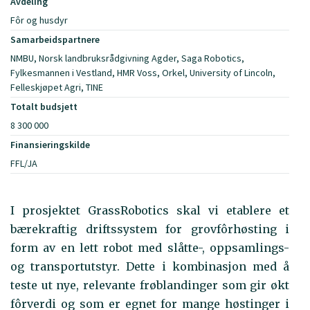
Avdeling
Fôr og husdyr
Samarbeidspartnere
NMBU, Norsk landbruksrådgivning Agder, Saga Robotics,
Fylkesmannen i Vestland, HMR Voss, Orkel, University of Lincoln,
Felleskjøpet Agri, TINE
Totalt budsjett
8 300 000
Finansieringskilde
FFL/JA
I prosjektet GrassRobotics skal vi etablere et
bærekraftig driftssystem for grovfôrhøsting i
form av en lett robot med slåtte-, oppsamlings-
og transportutstyr. Dette i kombinasjon med å
teste ut nye, relevante frøblandinger som gir økt
fôrverdi og som er egnet for mange høstinger i