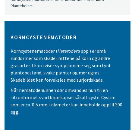
Plantehelse.
KORNCYSTENEMATODER
Korncystenematoder (
Heterodera
spp.) er små
rundormer som skader røttene på korn og andre
grasarter. I korn viser symptomene seg som tynt
plantebestand, svake planter og mer ugras.
Skadebildet kan forveksles med surjordskade.
Når nematodehunnen dør omvandles hun til en
sitronformet svartbrun kapsel såkalt cyste. Cysten
som er ca. 0,5 mm. i diameter kan inneholde opptil 300
egg.