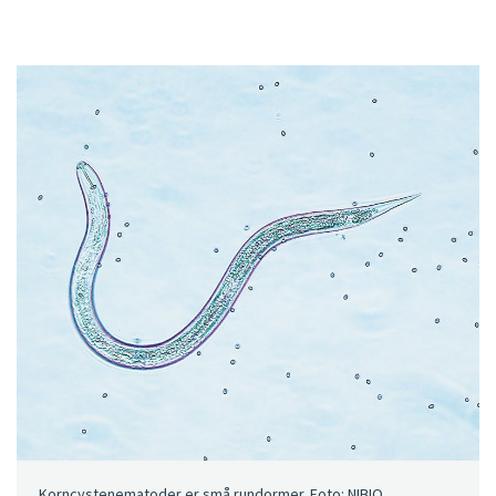
Korncystenematoder er små rundormer. Foto: NIBIO