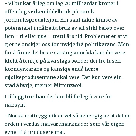
- Vi brukar årleg om lag 20 milliardar kroner i
offentleg verkemiddelbruk på norsk
jordbruksproduksjon. Ein skal ikkje kimse av
potensialet i målretta bruk av eit slikt beløp over
fem – ti eller tjue – tretti års tid. Problemet er at vi
gjerne ønskjer oss for mykje frå politikarane. Men
for å finne dei beste satsingsområda kan det vere
klokt å tenkje på kva slags bønder dei tre tusen
korndyrkarane og kanskje endå færre
mjølkeprodusentane skal vere. Det kan vere ein
stad å byrje, meiner Mittenzwei.
I tillegg trur han det kan bli farleg å vere for
nærsynt.
- Norsk mattryggleik er vel så avhengig av at det er
orden i verdas matvaremarknader som vår eigen
evne til å produsere mat.