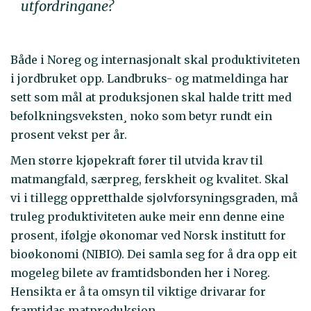
utfordringane?
Både i Noreg og internasjonalt skal produktiviteten
i jordbruket opp. Landbruks- og matmeldinga har
sett som mål at produksjonen skal halde tritt med
befolkningsveksten¸ noko som betyr rundt ein
prosent vekst per år.
Men større kjøpekraft fører til utvida krav til
matmangfald, særpreg, ferskheit og kvalitet. Skal
vi i tillegg oppretthalde sjølvforsyningsgraden, må
truleg produktiviteten auke meir enn denne eine
prosent, ifølgje økonomar ved Norsk institutt for
bioøkonomi (NIBIO). Dei samla seg for å dra opp eit
mogeleg bilete av framtidsbonden her i Noreg.
Hensikta er å ta omsyn til viktige drivarar for
framtidas matproduksjon.