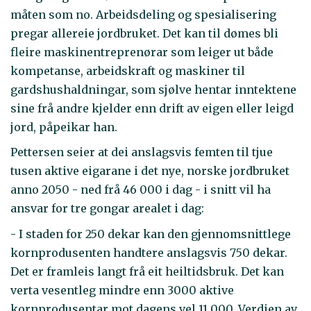
måten som no. Arbeidsdeling og spesialisering
pregar allereie jordbruket. Det kan til dømes bli
fleire maskinentreprenørar som leiger ut både
kompetanse, arbeidskraft og maskiner til
gardshushaldningar, som sjølve hentar inntektene
sine frå andre kjelder enn drift av eigen eller leigd
jord, påpeikar han.
Pettersen seier at dei anslagsvis femten til tjue
tusen aktive eigarane i det nye, norske jordbruket
anno 2050 - ned frå 46 000 i dag - i snitt vil ha
ansvar for tre gongar arealet i dag:
- I staden for 250 dekar kan den gjennomsnittlege
kornprodusenten handtere anslagsvis 750 dekar.
Det er framleis langt frå eit heiltidsbruk. Det kan
verta vesentleg mindre enn 3000 aktive
kornprodusentar mot dagens vel 11 000. Verdien av