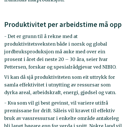
Produktivitet per arbeidstime må opp
- Det er grunn til å rekne med at
produktivitetsveksten både i norsk og global
jordbruksproduksjon må auke med over ein
prosent i året dei neste 20 – 30 åra, seier Ivar
Pettersen, forskar og spesialrådgjevar ved NIBIO.
Vi kan då sjå produktiviteten som eit uttrykk for
samla effektivitet i utnytting av ressursar som
dyrka areal, arbeidskraft, energi, gjødsel og vatn.
- Kva som vil gi best gevinst, vil variere utifrå
premissane for drift. Såleis vil kravet til effektiv
bruk av vassressursar i enkelte område antakeleg
bli langt høgare enn for verda i snitt. Nokre land vil