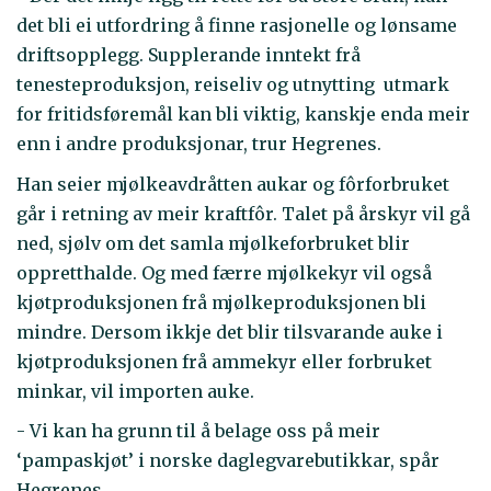
det bli ei utfordring å finne rasjonelle og lønsame
driftsopplegg. Supplerande inntekt frå
tenesteproduksjon, reiseliv og utnytting utmark
for fritidsføremål kan bli viktig, kanskje enda meir
enn i andre produksjonar, trur Hegrenes.
Han seier mjølkeavdråtten aukar og fôrforbruket
går i retning av meir kraftfôr. Talet på årskyr vil gå
ned, sjølv om det samla mjølkeforbruket blir
oppretthalde. Og med færre mjølkekyr vil også
kjøtproduksjonen frå mjølkeproduksjonen bli
mindre. Dersom ikkje det blir tilsvarande auke i
kjøtproduksjonen frå ammekyr eller forbruket
minkar, vil importen auke.
- Vi kan ha grunn til å belage oss på meir
‘pampaskjøt’ i norske daglegvarebutikkar, spår
Hegrenes.