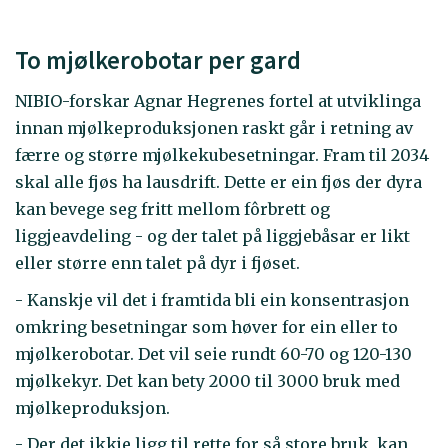
To mjølkerobotar per gard
NIBIO-forskar Agnar Hegrenes fortel at utviklinga
innan mjølkeproduksjonen raskt går i retning av
færre og større mjølkekubesetningar. Fram til 2034
skal alle fjøs ha lausdrift. Dette er ein fjøs der dyra
kan bevege seg fritt mellom fôrbrett og
liggjeavdeling - og der talet på liggjebåsar er likt
eller større enn talet på dyr i fjøset.
- Kanskje vil det i framtida bli ein konsentrasjon
omkring besetningar som høver for ein eller to
mjølkerobotar. Det vil seie rundt 60-70 og 120-130
mjølkekyr. Det kan bety 2000 til 3000 bruk med
mjølkeproduksjon.
- Der det ikkje ligg til rette for så store bruk, kan