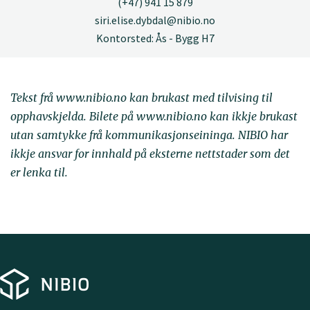
(+47) 941 15 879
siri.elise.dybdal@nibio.no
Kontorsted: Ås - Bygg H7
Tekst frå www.nibio.no kan brukast med tilvising til
opphavskjelda. Bilete på www.nibio.no kan ikkje brukast
utan samtykke frå kommunikasjonseininga. NIBIO har
ikkje ansvar for innhald på eksterne nettstader som det
er lenka til.