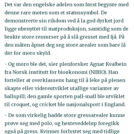
Det var den engelske adelen som først begynte med
denne rare moten som et statussymbol. De
demonstrerte sin rikdom ved å la god dyrket jord
ligge ubenyttet til matproduksjon, samtidig som de
brukte store ressurser på å slå gresset med ljå. På
den måten åpnet deg seg store arealer som bare lå
der for moro skyld.
- Og moro ble det, sier plenforsker Agnar Kvalbein
fra Norsk institutt for bioøkonomi (NIBIO). Han
forteller at overklassens hang til å leke på plenen
skapte eller videreutviklet utallige varianter av
ballspill; den gamle sporten pall-mall ble utviklet
til croquet, og cricket ble nasjonalsport i England.
- De som virkelig hadde store gressarealer kunne
prøve seg med polo, og hesteveddeløp foregikk
også på gress. Kvinner forlystet seg med tidlige