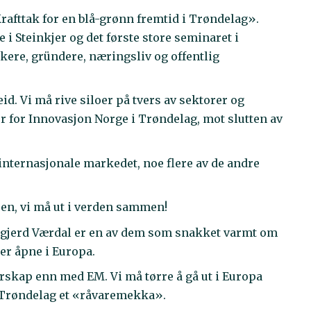
rafttak for en blå-grønn fremtid i Trøndelag».
i Steinkjer og det første store seminaret i
ere, gründere, næringsliv og offentlig
id. Vi må rive siloer på tvers av sektorer og
r for Innovasjon Norge i Trøndelag, mot slutten av
internasjonale markedet, noe flere av de andre
oen, vi må ut i verden sammen!
Ingjerd Værdal er en av dem som snakket varmt om
r åpne i Europa.
terskap enn med EM. Vi må tørre å gå ut i Europa
e Trøndelag et «råvaremekka».