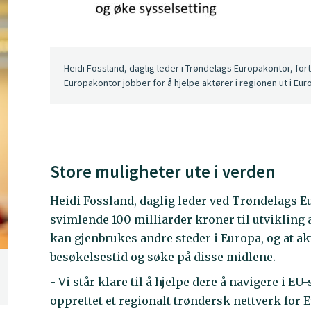
Heidi Fossland, daglig leder i Trøndelags Europakontor, fo
Europakontor jobber for å hjelpe aktører i regionen ut i Eur
Store muligheter ute i verden
Heidi Fossland, daglig leder ved Trøndelags Eur
svimlende 100 milliarder kroner til utviklin
kan gjenbrukes andre steder i Europa, og at a
besøkelsestid og søke på disse midlene.
- Vi står klare til å hjelpe dere å navigere i EU
opprettet et regionalt trøndersk nettverk for