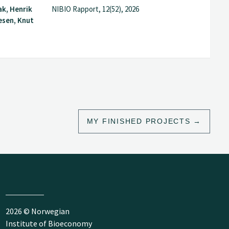
k, Henrik
NIBIO Rapport, 12(52), 2026
esen, Knut
MY FINISHED PROJECTS
2026 © Norwegian
Institute of Bioeconomy