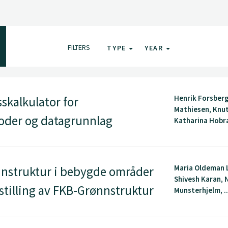
FILTERS
TYPE
YEAR
Henrik Forsber
skalkulator for
Mathiesen, Knut
oder og datagrunnlag
Katharina Hobrak
Maria Oldeman 
nnstruktur i bebygde områder
Shivesh Karan, N
stilling av FKB-Grønnstruktur
Munsterhjelm, ..