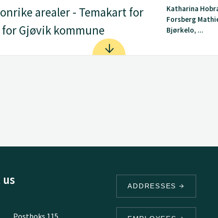
Katharina Hobra
onrike arealer - Temakart for
Forsberg Mathi
g for Gjøvik kommune
Bjørkelo, ...
 us
ADDRESSES
Postboks 115