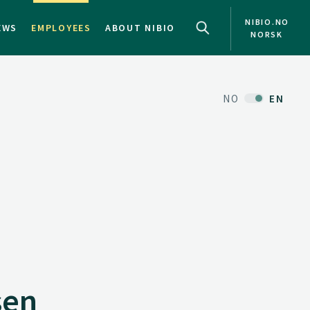
NIBIO.NO
EWS
EMPLOYEES
ABOUT NIBIO
NORSK
NO
EN
sen