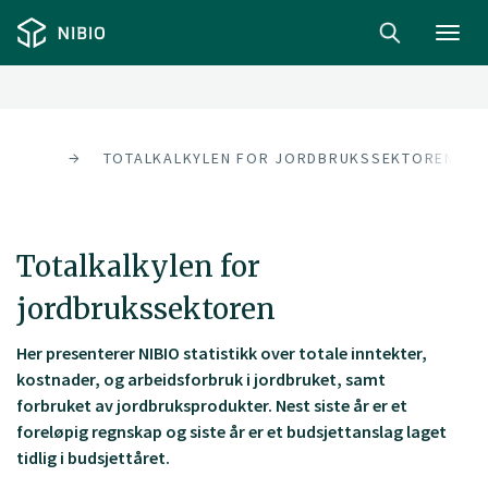
Toggl
navig
ESTER
TOTALKALKYLEN FOR JORDBRUKSSEKTOREN
Totalkalkylen for
jordbrukssektoren
Her presenterer NIBIO statistikk over totale inntekter,
kostnader, og arbeidsforbruk i jordbruket, samt
forbruket av jordbruksprodukter. Nest siste år er et
foreløpig regnskap og siste år er et budsjettanslag laget
tidlig i budsjettåret.