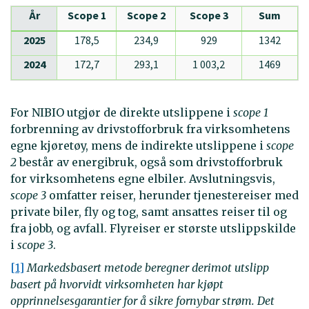
År
Scope 1
Scope 2
Scope 3
Sum
2025
178,5
234,9
929
1342
2024
172,7
293,1
1 003,2
1469
For NIBIO utgjør de direkte utslippene i
scope 1
forbrenning av drivstofforbruk fra virksomhetens
egne kjøretøy, mens de indirekte utslippene i
scope
2
består av energibruk, også som drivstofforbruk
for virksomhetens egne elbiler. Avslutningsvis,
scope 3
omfatter reiser, herunder tjenestereiser med
private biler, fly og tog, samt ansattes reiser til og
fra jobb, og avfall. Flyreiser er største utslippskilde
i
scope 3
.
[1]
Markedsbasert metode beregner derimot utslipp
basert på hvorvidt virksomheten har kjøpt
opprinnelsesgarantier for å sikre fornybar strøm. Det