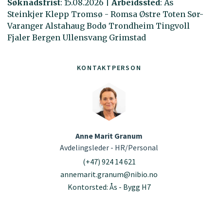
Søknadsfrist
:
15.08.2026
|
Arbeidssted
:
Ås
Steinkjer
Klepp
Tromsø - Romsa
Østre Toten
Sør-
Varanger
Alstahaug
Bodø
Trondheim
Tingvoll
Fjaler
Bergen
Ullensvang
Grimstad
KONTAKTPERSON
Anne Marit Granum
Avdelingsleder - HR/Personal
(+47) 924 14 621
annemarit.granum@nibio.no
Kontorsted: Ås - Bygg H7