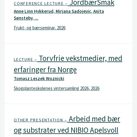
JordbærSmak
CONFERENCE LECTURE –
Anne Linn Hykkerud, Mirjana Sadojevic, Anita
Sønsteby, ...
Frukt- og bærseminar, 2026
Torvfrie vekstmedier, med
LECTURE –
erfaringer fra Norge
Tomasz Leszek Woznicki
Skogplanteskolenes vintersamling 2026, 2026
Arbeid med bær
OTHER PRESENTATION –
og substrater ved NIBIO Apelsvoll