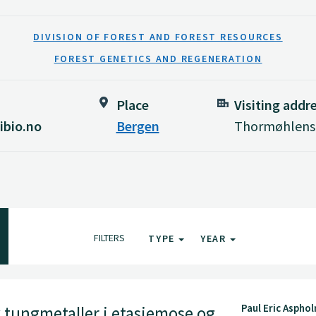
DIVISION OF FOREST AND FOREST RESOURCES
FOREST GENETICS AND REGENERATION
Place
Visiting addr
bio.no
Bergen
Thormøhlensg
FILTERS
TYPE
YEAR
Paul Eric Aspho
 tungmetaller i etasjemose og