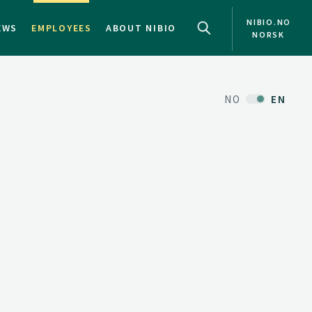
NIBIO.NO
EWS
EMPLOYEES
ABOUT NIBIO
NORSK
NO
EN