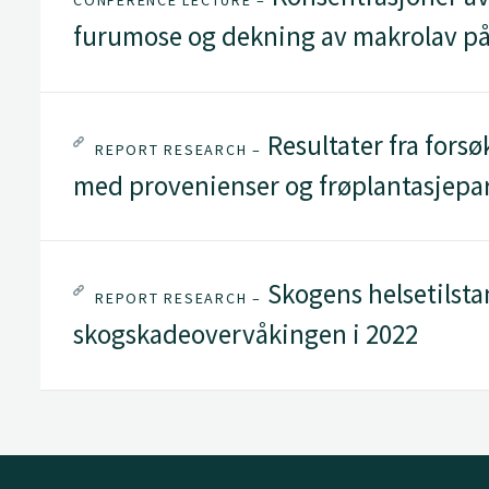
CONFERENCE LECTURE –
furumose og dekning av makrolav på 
Resultater fra forsø
REPORT RESEARCH –
med provenienser og frøplantasjepa
Skogens helsetilstan
REPORT RESEARCH –
skogskadeovervåkingen i 2022