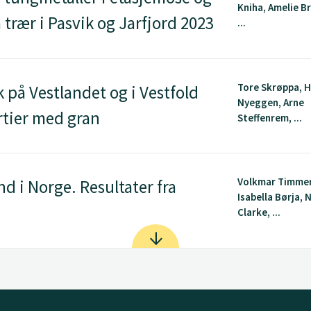
Kniha, Amelie B
trær i Pasvik og Jarfjord 2023
...
Tore Skrøppa, 
k på Vestlandet og i Vestfold
Nyeggen, Arne
rtier med gran
Steffenrem, ...
Volkmar Timme
d i Norge. Resultater fra
Isabella Børja, 
Clarke, ...