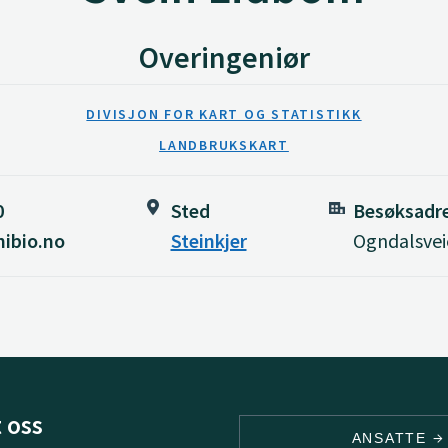
Overingeniør
DIVISJON FOR KART OG STATISTIKK
LANDBRUKSKART
0
Sted
Besøksadr
ibio.no
Steinkjer
Ogndalsveie
 oss
ANSATTE