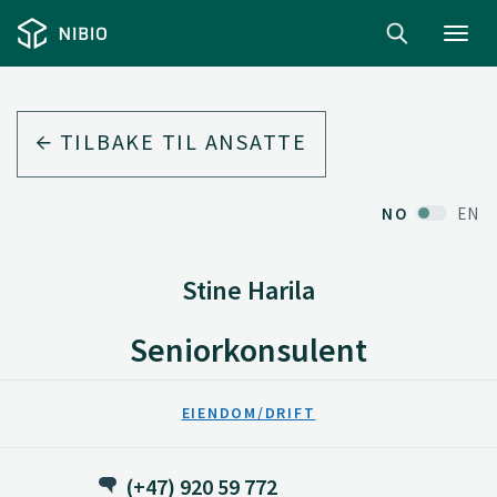
Toggl
navig
TILBAKE TIL ANSATTE
NO
EN
Stine Harila
Seniorkonsulent
EIENDOM/DRIFT
(+47) 920 59 772