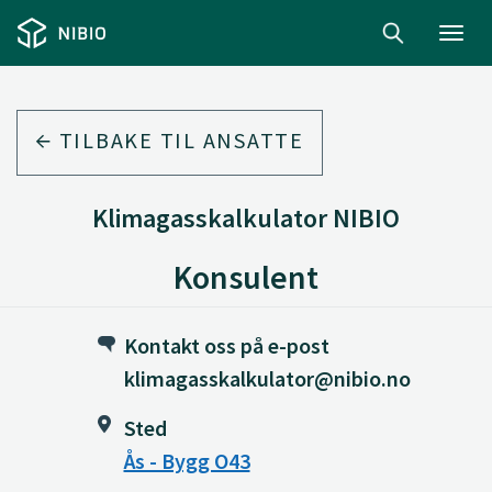
Toggl
navig
TILBAKE TIL ANSATTE
Klimagasskalkulator NIBIO
Konsulent
Kontakt oss på e-post
klimagasskalkulator@nibio.no
Sted
Ås - Bygg O43