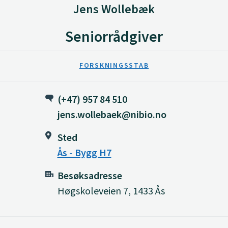
Jens Wollebæk
Seniorrådgiver
FORSKNINGSSTAB
(+47) 957 84 510
jens.wollebaek@nibio.no
Sted
Ås - Bygg H7
Besøksadresse
Høgskoleveien 7, 1433 Ås