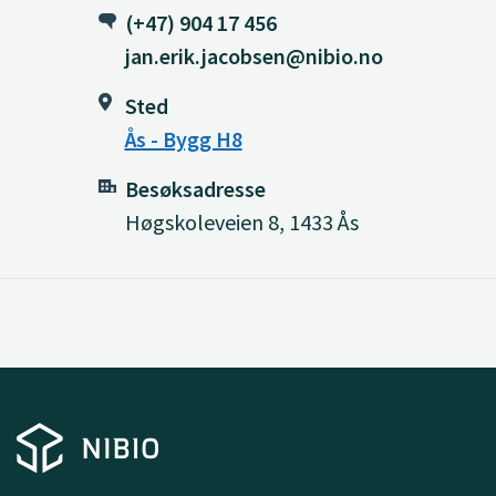
(+47) 904 17 456
jan.erik.jacobsen@nibio.no
Sted
Ås - Bygg H8
Besøksadresse
Høgskoleveien 8, 1433 Ås