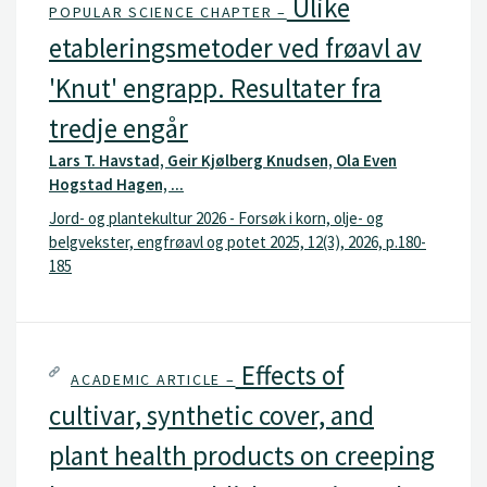
Ulike
POPULAR SCIENCE CHAPTER –
etableringsmetoder ved frøavl av
'Knut' engrapp. Resultater fra
tredje engår
Lars T. Havstad, Geir Kjølberg Knudsen, Ola Even
Hogstad Hagen, ...
Jord- og plantekultur 2026 - Forsøk i korn, olje- og
belgvekster, engfrøavl og potet 2025, 12(3), 2026, p.180-
185
Effects of
ACADEMIC ARTICLE –
cultivar, synthetic cover, and
plant health products on creeping