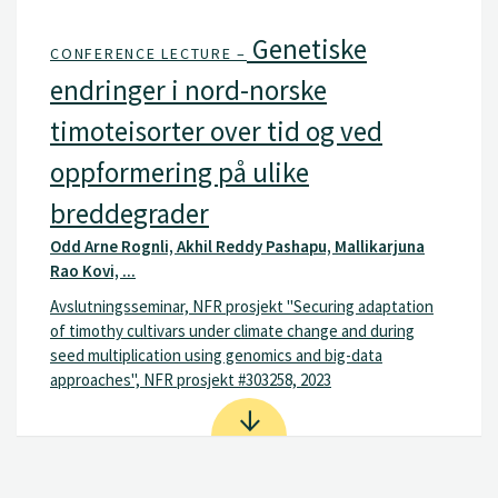
Genetiske
CONFERENCE LECTURE –
endringer i nord-norske
timoteisorter over tid og ved
oppformering på ulike
breddegrader
Odd Arne Rognli, Akhil Reddy Pashapu, Mallikarjuna
Rao Kovi, ...
Avslutningsseminar, NFR prosjekt "Securing adaptation
of timothy cultivars under climate change and during
seed multiplication using genomics and big-data
approaches", NFR prosjekt #303258, 2023