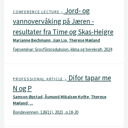
Jord- og
CONFERENCE LECTURE –
vannovervåking på Jæren -
resultater fra Time og Skas-Heigre
Marianne Bechmann, Jian Liu, Therese Mæland
Fagseminar: Grovfôrproduksjon, klima og berekraft, 2024
Difor tapar me
PROFESSIONAL ARTICLE –
N og P
Samson Øpstad, Åsmund Mikalsen Kvifte, Therese
Mæland, ...
Bondevennen, 126(11), 2023 , p.18-20