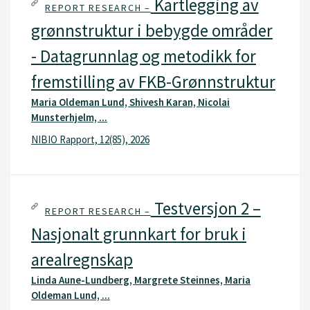
Kartlegging av
REPORT RESEARCH –
grønnstruktur i bebygde områder
- Datagrunnlag og metodikk for
fremstilling av FKB-Grønnstruktur
Maria Oldeman Lund, Shivesh Karan, Nicolai
Munsterhjelm, ...
NIBIO Rapport, 12(85), 2026
Testversjon 2 –
REPORT RESEARCH –
Nasjonalt grunnkart for bruk i
arealregnskap
Linda Aune-Lundberg, Margrete Steinnes, Maria
Oldeman Lund, ...