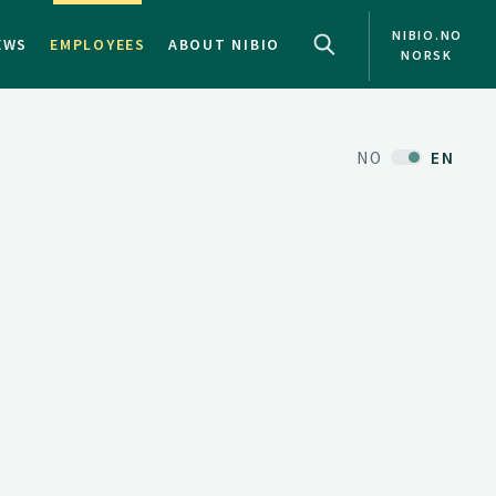
NIBIO.NO
EWS
EMPLOYEES
ABOUT NIBIO
NORSK
NO
EN