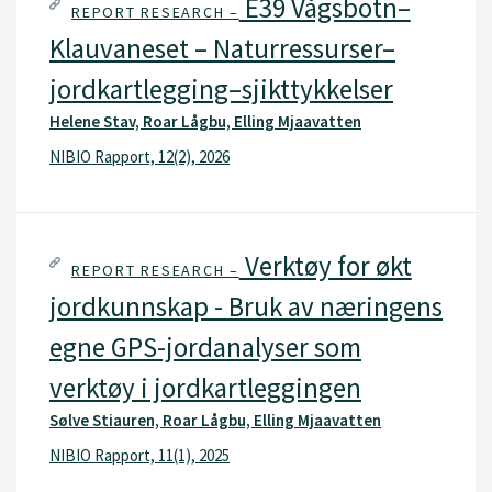
E39 Vågsbotn–
REPORT RESEARCH –
Klauvaneset – Naturressurser–
jordkartlegging–sjikttykkelser
Helene Stav, Roar Lågbu, Elling Mjaavatten
NIBIO Rapport, 12(2), 2026
Verktøy for økt
REPORT RESEARCH –
jordkunnskap - Bruk av næringens
egne GPS-jordanalyser som
verktøy i jordkartleggingen
Sølve Stiauren, Roar Lågbu, Elling Mjaavatten
NIBIO Rapport, 11(1), 2025