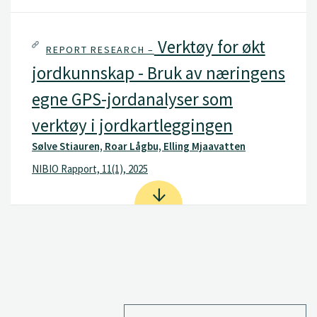
Verktøy for økt
REPORT RESEARCH –
jordkunnskap - Bruk av næringens
egne GPS-jordanalyser som
verktøy i jordkartleggingen
Sølve Stiauren, Roar Lågbu, Elling Mjaavatten
NIBIO Rapport, 11(1), 2025