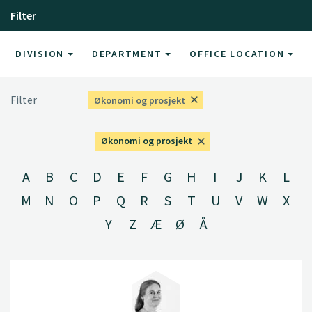
Filter
DIVISION
DEPARTMENT
OFFICE LOCATION
Filter
Økonomi og prosjekt
Økonomi og prosjekt
A
B
C
D
E
F
G
H
I
J
K
L
M
N
O
P
Q
R
S
T
U
V
W
X
Y
Z
Æ
Ø
Å