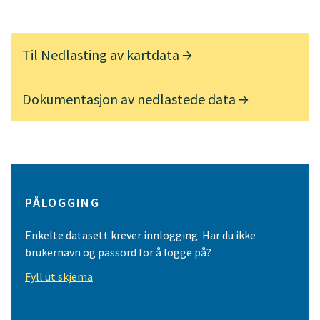
Til
Nedlasting av kartdata
Dokumentasjon av nedlastede data
PÅLOGGING
Enkelte datasett krever innlogging. Har du ikke
brukernavn og passord for å logge på?
Fyll ut skjema