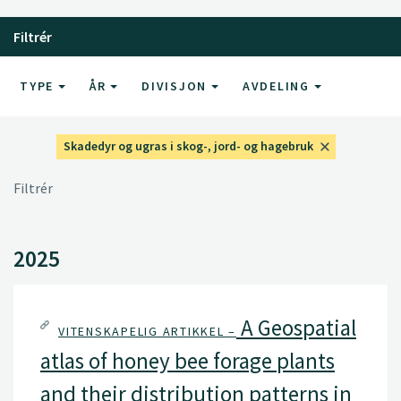
Filtrér
TYPE
ÅR
DIVISJON
AVDELING
Skadedyr og ugras i skog-, jord- og hagebruk
Filtrér
2025
A Geospatial
VITENSKAPELIG ARTIKKEL –
atlas of honey bee forage plants
and their distribution patterns in