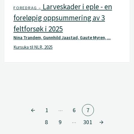
Larveskader i eple - en
FOREDRAG –
foreløpig oppsummering av 3
feltforsøk i 2025
Nina Trandem, Gunnhild Jaastad, Gaute Myren, ...
Kursuka til NLR, 2025
1
6
7
…
8
9
301
…