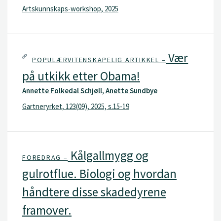
Artskunnskaps-workshop, 2025
Vær
POPULÆRVITENSKAPELIG ARTIKKEL –
på utkikk etter Obama!
Annette Folkedal Schjøll, Anette Sundbye
Gartneryrket, 123(09), 2025, s.15-19
Kålgallmygg og
FOREDRAG –
gulrotflue. Biologi og hvordan
håndtere disse skadedyrene
framover.