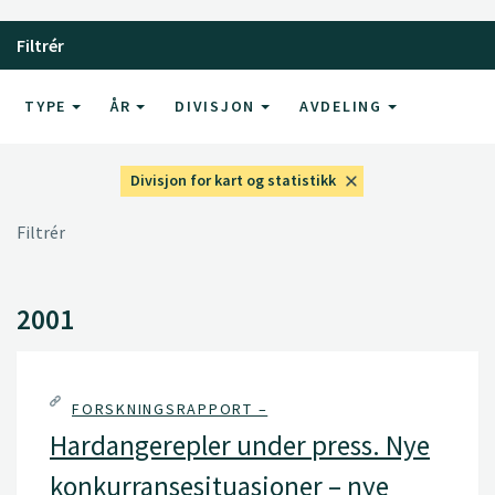
Filtrér
TYPE
ÅR
DIVISJON
AVDELING
Divisjon for kart og statistikk
Filtrér
2001
FORSKNINGSRAPPORT –
Hardangerepler under press. Nye
konkurransesituasjoner – nye