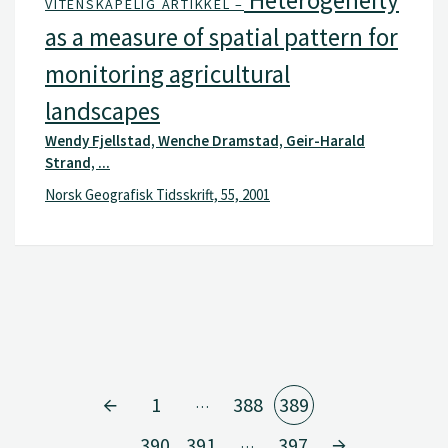
Heterogeneity
VITENSKAPELIG ARTIKKEL –
as a measure of spatial pattern for
monitoring agricultural
landscapes
Wendy Fjellstad, Wenche Dramstad, Geir-Harald
Strand, ...
Norsk Geografisk Tidsskrift, 55, 2001
1
388
389
…
390
391
397
…