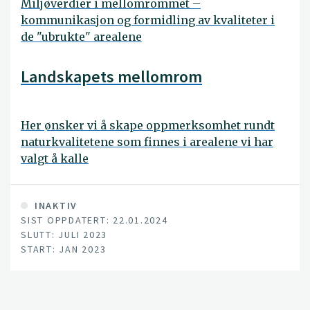
Miljøverdier i mellomrommet –
kommunikasjon og formidling av kvaliteter i
de "ubrukte" arealene
Landskapets mellomrom
Her ønsker vi å skape oppmerksomhet rundt
naturkvalitetene som finnes i arealene vi har
valgt å kalle
INAKTIV
SIST OPPDATERT: 22.01.2024
SLUTT: JULI 2023
START: JAN 2023