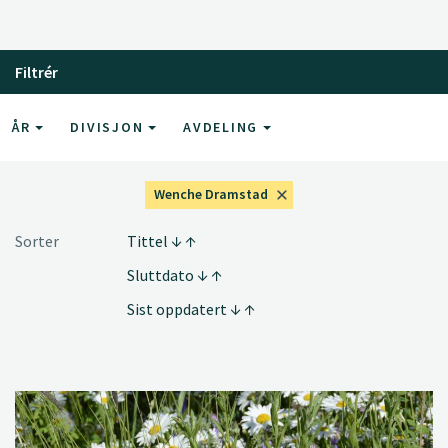
Filtrér
ÅR
DIVISJON
AVDELING
Wenche Dramstad
Sorter
Tittel
Sluttdato
Sist oppdatert