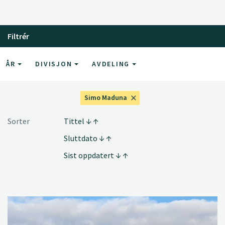
Filtrér
ÅR
DIVISJON
AVDELING
Simo Maduna
Sorter
Tittel
Sluttdato
Sist oppdatert