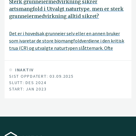
Sterk grunneiermedvirkning sikrer
artsmangfold i Utvalgt naturtype, men er sterk
grunneiermedvirkning alltid sikret?
Det er i hovedsak grunneier selv eller en annen bruker
som ivaretar de store biomangfoldverdiene i den kritisk
trua (CR) og utvalgte naturtypen slåttemark. Ofte
gjennomføres restaurerings- og skjøtselstiltakene med
utgangspunkt i en skjøtselsplan utarbeidet av et
fagmiljø/konsulentfirma. Dette prosjektet vil se
INAKTIV
SIST OPPDATERT: 03.09.2025
nærmere på hvordan motivasjon og kontinuitet skapes
SLUTT: DES 2024
hos de som gjør det praktiske skjøtselsarbeidet slik at
START: JAN 2023
naturverdiene sikres. Er den som utfører selve skjøtselen
godt nok inkludert i arbeidet med å utarbeide
skjøtselsplanen? Er det en omforent forståelse mellom
ekstern fagperson og grunneier/bruker i prosessen med
å utarbeide skjøtselsplanen? Og er det noen forskjell på
kvaliteten i skjøtselen (og dermed også tilstanden) for
slåttemarker som har skjøtselsplan og de som ikke har