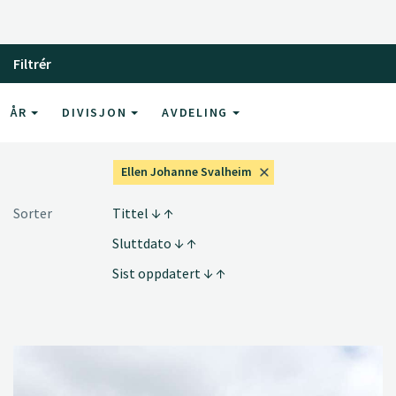
Filtrér
ÅR
DIVISJON
AVDELING
Ellen Johanne Svalheim
Sorter
Tittel
Sluttdato
Sist oppdatert