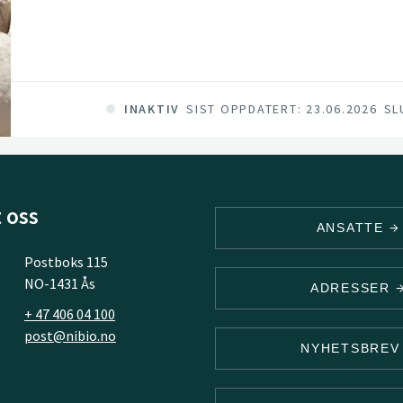
INAKTIV
SIST OPPDATERT: 23.06.2026
SL
 oss
ANSATTE
Postboks 115
NO-1431 Ås
ADRESSER
+ 47 406 04 100
post@nibio.no
NYHETSBRE