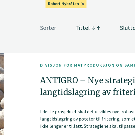
Robert Nybråten
Sorter
Tittel
Slutt
DIVISJON FOR MATPRODUKSJON OG SAM
ANTIGRO – Nye strategie
langtidslagring av frite
I dette prosjektet skal det utvikles nye, robus
langtidslagring av poteter til fritering, som 
ikke lenger er tillatt. Strategiene skal tilpas
brukes her i landet.