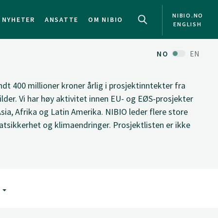
NIBIO.NO
NYHETER
ANSATTE
OM NIBIO
ENGLISH
NO
EN
ndt 400 millioner kroner årlig i prosjektinntekter fra
ilder. Vi har høy aktivitet innen EU- og EØS-prosjekter
Asia, Afrika og Latin Amerika. NIBIO leder flere store
tsikkerhet og klimaendringer. Prosjektlisten er ikke
G