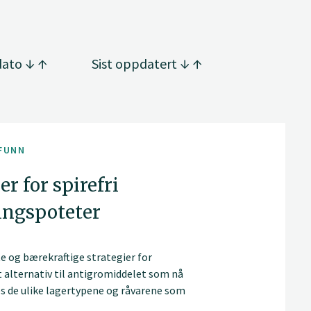
dato
Sist oppdatert
FUNN
r for spirefri
ringspoteter
te og bærekraftige strategier for
et alternativ til antigromiddelet som nå
ses de ulike lagertypene og råvarene som