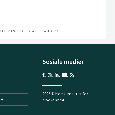
UTT: DES 2025
START: JAN 2021
Sosiale medier
2026 © Norsk institutt for
V
bioøkonomi