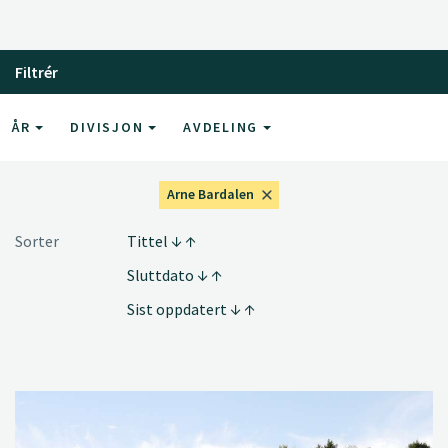
Filtrér
ÅR
DIVISJON
AVDELING
Arne Bardalen
Sorter
Tittel
Sluttdato
Sist oppdatert