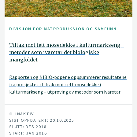
DIVISJON FOR MATPRODUKSJON OG SAMFUNN
Tiltak mot tett mosedekke i kulturmarkseng -
metoder som ivaretar det biologiske
mangfoldet
Rapporten og NIBIO-popene oppsummerer resultatene
fra prosjektet «Tiltak mot tett mosedekke i
kulturmarkseng – utprøving av metoder som ivaretar
det biologiske mangfoldet». Prosjektet er finansiert av
Landbruksdirektoratet, og ble gjennomført i Trøndelag
og Møre og Romsdal i perioden 2016 – 2019.
INAKTIV
SIST OPPDATERT: 20.10.2025
SLUTT: DES 2018
START: JAN 2016