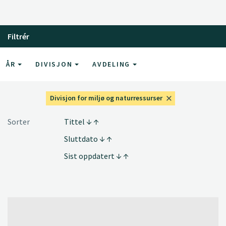
Filtrér
ÅR
DIVISJON
AVDELING
Divisjon for miljø og naturressurser
Sorter
Tittel
Sluttdato
Sist oppdatert