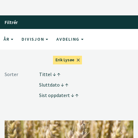
Filtrér
ÅR
DIVISJON
AVDELING
Erik Lysøe
Sorter
Tittel
Sluttdato
Sist oppdatert