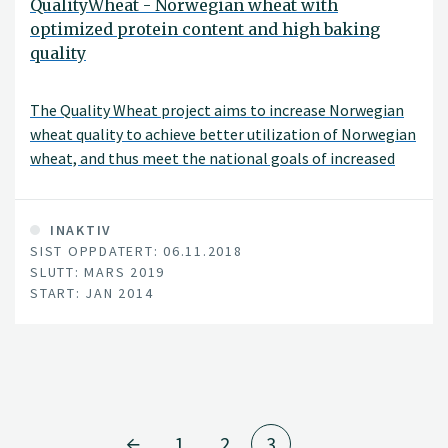
QualityWheat - Norwegian wheat with
optimized protein content and high baking
quality
The Quality Wheat project aims to increase Norwegian
wheat quality to achieve better utilization of Norwegian
wheat, and thus meet the national goals of increased
food production.
INAKTIV
SIST OPPDATERT: 06.11.2018
SLUTT: MARS 2019
START: JAN 2014
1
2
3