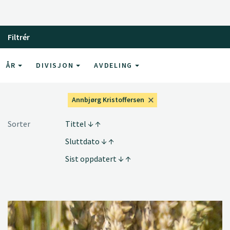
Filtrér
ÅR
DIVISJON
AVDELING
Annbjørg Kristoffersen
Sorter
Tittel
Sluttdato
Sist oppdatert