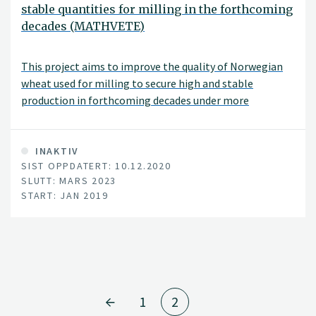
stable quantities for milling in the forthcoming
decades (MATHVETE)
This project aims to improve the quality of Norwegian
wheat used for milling to secure high and stable
production in forthcoming decades under more
challenging climatic conditions. Increasing wheat
production for milling is the most efficient way to
achieve increased domestic food production in Norway
INAKTIV
SIST OPPDATERT: 10.12.2020
and it will strengthen the competitiveness in the
SLUTT: MARS 2023
agricultural sector.
START: JAN 2019
1
2