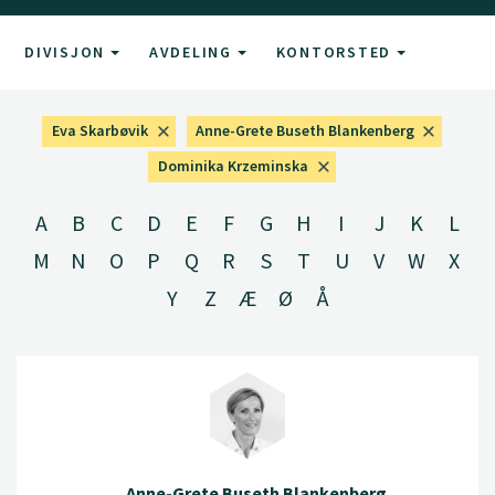
DIVISJON
AVDELING
KONTORSTED
Eva Skarbøvik
Anne-Grete Buseth Blankenberg
Dominika Krzeminska
A
B
C
D
E
F
G
H
I
J
K
L
M
N
O
P
Q
R
S
T
U
V
W
X
Y
Z
Æ
Ø
Å
Anne-Grete Buseth Blankenberg