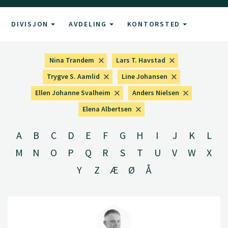
DIVISJON
AVDELING
KONTORSTED
Nina Trandem
Lars T. Havstad
Trygve S. Aamlid
Line Johansen
Ellen Johanne Svalheim
Anders Nielsen
Elena Albertsen
A
B
C
D
E
F
G
H
I
J
K
L
M
N
O
P
Q
R
S
T
U
V
W
X
Y
Z
Æ
Ø
Å