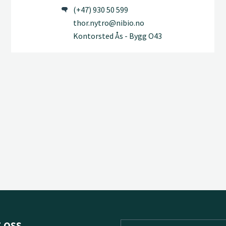
(+47) 930 50 599
thor.nytro@nibio.no
Kontorsted Ås - Bygg O43
 oss