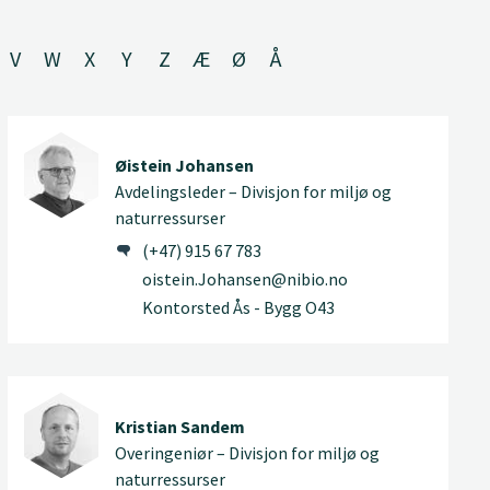
V
W
X
Y
Z
Æ
Ø
Å
Øistein Johansen
Avdelingsleder – Divisjon for miljø og
naturressurser
(+47) 915 67 783
oistein.Johansen@nibio.no
Kontorsted Ås - Bygg O43
Kristian Sandem
Overingeniør – Divisjon for miljø og
naturressurser