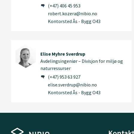
(+47) 406 45 953
robert.kozera@nibio.no
Kontorsted Ås - Bygg O43
Elise Myhre Sverdrup
Avdelingsingeniør – Divisjon for miljø og
naturressurser
(+47) 953 63 927
elise.sverdrup@nibio.no
Kontorsted Ås - Bygg O43
Kontakt