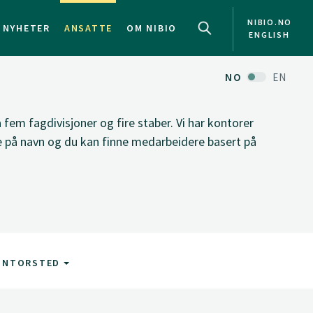
NIBIO.NO
NYHETER
ANSATTE
OM NIBIO
ENGLISH
NO
EN
fem fagdivisjoner og fire staber. Vi har kontorer
ke på navn og du kan finne medarbeidere basert på
ONTORSTED