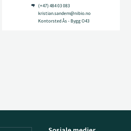
(+47) 484 03 083
kristian.sandem@nibio.no
Kontorsted Ås - Bygg O43
Sosiale medier