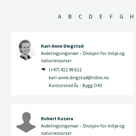
A
B
C
D
E
F
G
H
Kari-Anne Dingstad
Avdelingsingeniør – Divisjon for miljø og
naturressurser
(+47) 412 49 612
kari-anne.dingstad@nibio.no
Kontorsted Ås - Bygg O43
Robert Kozera
Avdelingsingeniør – Divisjon for miljø og
naturressurser