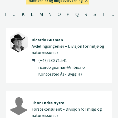
Måleteknikk og miljøovervåkning
I
J
K
L
M
N
O
P
Q
R
S
T
U
Ricardo Guzman
Avdelingsingeniør – Divisjon for miljø og
naturressurser
(+47) 930 71 541
ricardo.guzman@nibio.no
Kontorsted Ås - Bygg H7
Thor Endre Nytrø
Førstekonsulent – Divisjon for miljø og
naturressurser