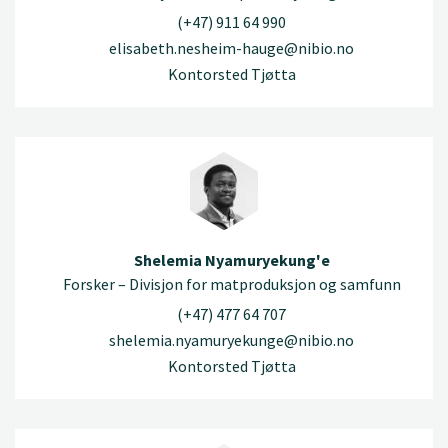
(+47) 911 64 990
elisabeth.nesheim-hauge@nibio.no
Kontorsted Tjøtta
Shelemia Nyamuryekung'e
Forsker – Divisjon for matproduksjon og samfunn
(+47) 477 64 707
shelemia.nyamuryekunge@nibio.no
Kontorsted Tjøtta