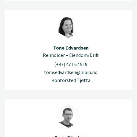
Tone Edvardsen
Renholder – Eiendom/Drift
(+47) 471 67 919
tone.edvardsen@nibio.no
Kontorsted Tjøtta