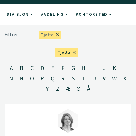
DIVISJON
AVDELING
KONTORSTED
Filtrér
Tjøtta
Tjøtta
A
B
C
D
E
F
G
H
I
J
K
L
M
N
O
P
Q
R
S
T
U
V
W
X
Y
Z
Æ
Ø
Å